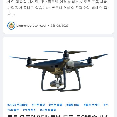
개인 맞춤형·디지털 기반·글로벌 연결 이라는 새로운 교육 패러
다임을 제공하고 있습니다. 코로나19 이후 원격수업, 비대면 학
습, …
bigmoneytutor-codi
•
5월 08, 2025
2025 무인배송
드론 배송
로봇 물류
물류 미래
물류 트렌드
스
마트 물류
유통 혁신
자동화 물류