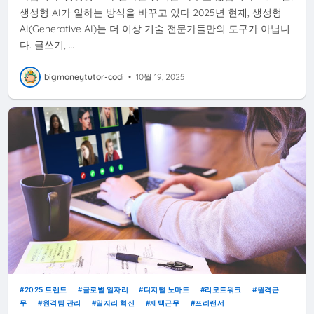
생성형 AI가 일하는 방식을 바꾸고 있다 2025년 현재, 생성형
AI(Generative AI)는 더 이상 기술 전문가들만의 도구가 아닙니
다. 글쓰기, …
bigmoneytutor-codi
•
10월 19, 2025
2025 트렌드
글로벌 일자리
디지털 노마드
리모트워크
원격근
무
원격팀 관리
일자리 혁신
재택근무
프리랜서