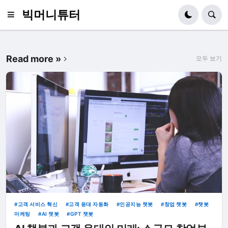
빅머니튜터
Read more »
모두 보기
고객 서비스 혁신
고객 응대 자동화
인공지능 챗봇
창업 챗봇
챗봇
마케팅
AI 챗봇
GPT 챗봇