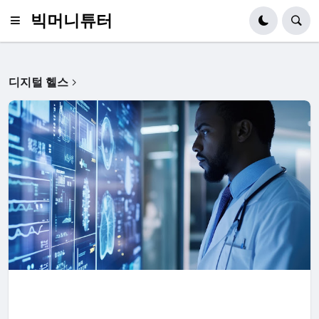
빅머니튜터
디지털 헬스